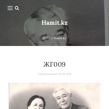
Hamit.kz
© 2026
Hamit.kz
ЖГ009
Опубликовано
25.02.2018