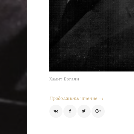
Хамит Ергали
Продолжить чтение →