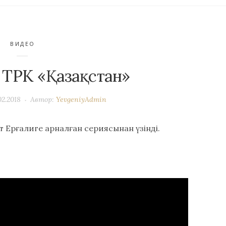
ВИДЕО
 ТРК «Қазақстан»
02.2018
Автор:
YevgeniyAdmin
т Ерғалиге арналған сериясынан үзінді.