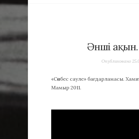
Әнші ақын.
Опубликовано
25.
«Сөнбес сауле» бағдарламасы. Хами
Мамыр 2011.