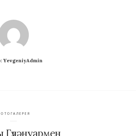
:
YevgeniyAdmin
ФОТОГАЛЕРЕЯ
 Гүләнуармен