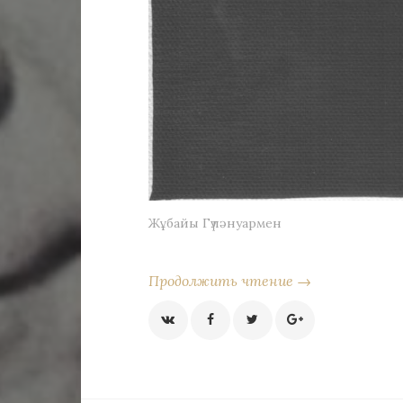
Жұбайы Гүләнуармен
Продолжить чтение →