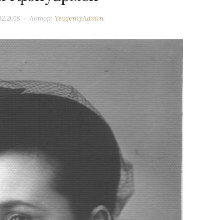
02.2018
Автор:
YevgeniyAdmin