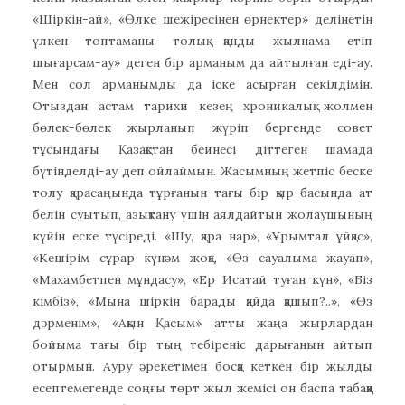
«Шіркін-ай», «Өлке шежіресінен өрнектер» делінетін
үлкен топтаманы толық қанды жылнама етіп
шығарсам-ау» деген бір арманым да айтылған еді-ау.
Мен сол арманымды да іске асырған секілдімін.
Отыздан астам тарихи кезең хроникалық жолмен
бөлек-бөлек жырланып жүріп бергенде совет
тұсындағы Қазақстан бейнесі діттеген шамада
бүтінделді-ау деп ойлаймын. Жасымның жетпіс беске
толу қарасаңында тұрғанын тағы бір қыр басында ат
белін суытып, азықтану үшін аялдайтын жолаушының
күйін еске түсіреді. «Шу, қара нар», «Ұрымтал ұйқас»,
«Кешірім сұрар күнәм жоқ», «Өз сауалыма жауап»,
«Махамбетпен мұндасу», «Ер Исатай туған күн», «Біз
кімбіз», «Мына шіркін барады қайда қашып?..», «Өз
дәрменім», «Ақын Қасым» атты жаңа жырлардан
бойыма тағы бір тың тебіреніс дарығанын айтып
отырмын. Ауру әрекетімен босқа кеткен бір жылды
есептемегенде соңғы төрт жыл жемісі он баспа табаққа