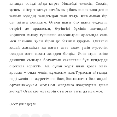
алғанда өзіңді қайда қоярға білмейді екенсің. Сөздің
қысқасы, «Шер толғау» кітабының басынан аяғына дейін
жанып-күюдің жаңағыдай жан-жақты қысымынан бір
сәт айыға алмадым. Өткен шағы бір шама өңделіп.
өтірігі де араласып, бүгінгісі бүлініп жатқандай
көрінген мынау түсініксіз аласапыран арасында сана
мен сезімнің қайсы бірін де бетінен қақпадым. Өйткені
қандай жағдайда да нағыз азат адам үшін күрестің
осыдан өзге жолы жоқ деп білдім. Өзін ақтап, өзіне
дейінгіні сыпыра боқтайтын саясаттан бұл күндерде
біржола зеріктім. Ал, бұған жұрт қалай қараса олай
қарасын – онда менің жұмысым жоқ. Турасын айтқанда,
енді менің өз жүрегімнен басқа бағынышты болғандай
орталық жүйем жоқ. Сол жағдайға қазақ жұрты қашан
жетер? Оған көз жеткеріп отырған тағы да мен жоқ.
Әсет (шілде) 91.