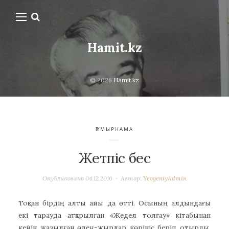
Hamit.kz
© 2026
Hamit.kz
ҒҰМЫРНАМА
Жетпіс бес
Опубликовано
04.12.2016
Автор:
YevgeniyAdmin
Тоқсан бірдің алты айы да өтті. Осының алдындағы
екі тарауда атқарылған «Жедел толғау» кітабынан
кейін жазылған өлең-жырлар көрініс беріп отырды.