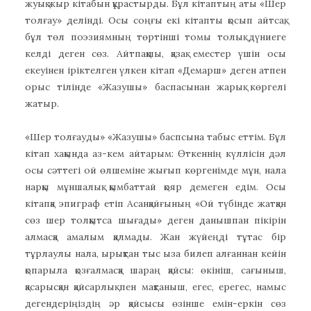
жуық жыр кітабын құрастырды. Бұл кітаптың аты «Шер
толғау» делінді. Осы соңғы екі кітапты қосып айтсақ,
бұл төл поэзиямның төртінші томы толық дүниеге
келді деген сөз. Айтпақшы, қазақ еместер үшін осы
екеуінен іріктелген үлкен кітап «Демарш» деген атпен
орыс тілінде «Жазушы» баспасынан жарық көргелі
жатыр.
«Шер толғауды» «Жазушы» баспсына табыс еттім. Бұл
кітап хақында аз-кем айтарым: Өткеннің күллісін дәл
осы сәттегі ой өлшеміне жығып көргенімде мұн, нала
нарқы мұншалық қымбаттай қояр демеген едім. Осы
кітапқа эпиграф етіп Асанқайғының «Ой түбінде жатқан
сөз шер толқытса шығады» деген данышпан пікірін
алмасқа амалым қалмады. Жан жүйеңді тұтас бір
тұрлаулы нала, ырықтан тыс ыза билеп алғаннан кейін
қопарыла қозғалмасқа шараң қайсы: өкініш, сағыныш,
қасарысқан қайсарлық пен мақтаныш, егес, ерегес, намыс
дегендеріңіздің әр қайсысы өзінше емін-еркін сөз