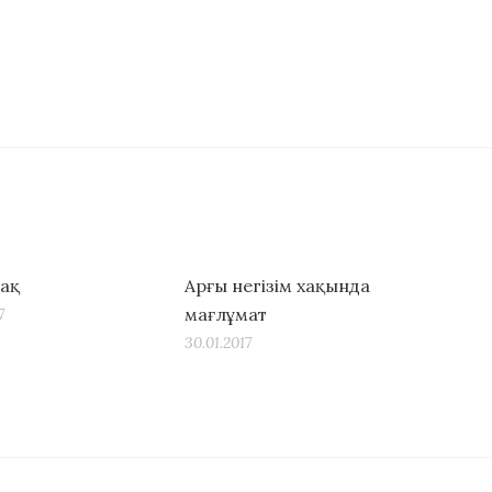
ақ
Арғы негізім хақында
мағлұмат
7
30.01.2017