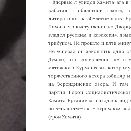
– Впервые я увидел Хамита-ага в 1
работал в областной газете, 
литераторов на 50-летие поэта Е
Помню его выступление во Дворце
владел русским и казахским язы
трибуном. Не прошло и пяти минут,
Не успевал он закончить одно ст
Думаю, это совершенно не слу
мятежного Курмангазы, которому
торжественного вечера юбиляр и
на Зерендинские озера. И там
партии, Герой Социалистическог
Хамита Ергалиева, находясь под
высечь на туе-тас – огромном валу
(трон Хамита).