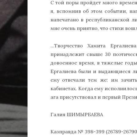
С той поры пройдет много времени
я, вспомнив об этом событии, на
напечатано в республиканской лит
мне очень приятно, что стихи вош
…Творчество Хамита Ергалиева
принадлежит свыше 30 поэтичес
довоенное время, в тяжелые годы
Ергалиева были и выдающиеся ли
ему отвечали тем же: им зачит
кабинетах. Когда ему исполнилос
ага присутствовал и первый Прези
Галия ШИМЫРБАЕВА
Казправда № 398-399 (26789-26790)