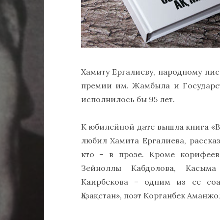
Хамиту Ергалиеву, народному пис
премии им. Жамбыла и Государс
исполнилось бы 95 лет.
К юбилейной дате вышла книга «В
любил Хамита Ергалиева, рассказ
кто – в прозе. Кроме корифеев
Зейноллы Кабдолова, Касыма
Каирбекова – одним из ее соа
Қазақстан», поэт Корганбек Аманжо