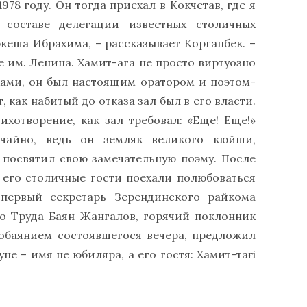
978 году. Он тогда приехал в Кокчетав, где я
в составе делегации известных столичных
ркеша Ибрахима, – рассказывает Корганбек. –
 им. Ленина. Хамит-ага не просто виртуозно
ками, он был настоящим оратором и поэтом-
 как набитый до отказа зал был в его власти.
ихотворение, как зал требовал: «Еще! Еще!»
чайно, ведь он земляк великого кюйши,
 посвятил свою замечательную поэму. После
 его столичные гости поехали полюбоваться
 первый секретарь Зерендинского райкома
о Труда Баян Жангалов, горячий поклонник
 обаянием состоявшегося вечера, предложил
не – имя не юбиляра, а его гостя: Хамит-тағi