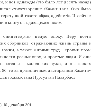
, и вот однажды (это было лет десять назад)
писал стихотворение «Хамит-тағi». Оно было
ературной газете «Қазақ әдебиетi». И сейчас
ли в книгу о выдающемся поэте.
 олицетворяет целую эпоху. Перу поэта
ких сборников, отражающих жизнь страны в
 войны, а также мирный труд. Героями поэм
чности разных эпох, и простые люди. И они
ываются и в маленьких аулах, и в высоких
ь 80, то за праздничным дастарханом Хамита-
дент Казахстана Нурсултан Назарбаев.
, 10 декабря 2011