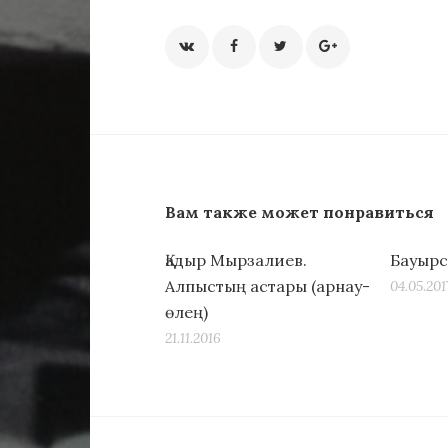
Вам также может понравиться
Қадыр Мырзалиев.
Бауырс
Алпыстың астары (арнау-
04.05.201
өлең)
21.11.2016