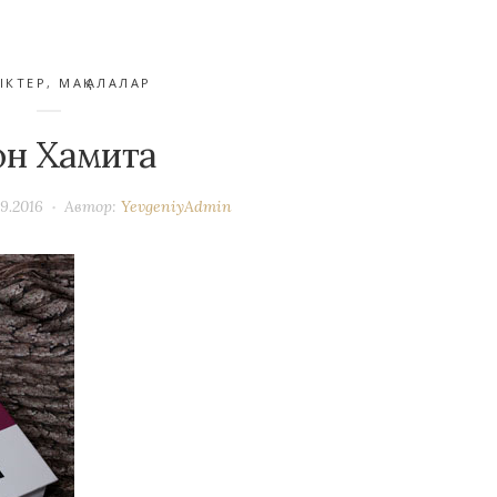
ІКТЕР
,
МАҚАЛАЛАР
он Хамита
09.2016
Автор:
YevgeniyAdmin