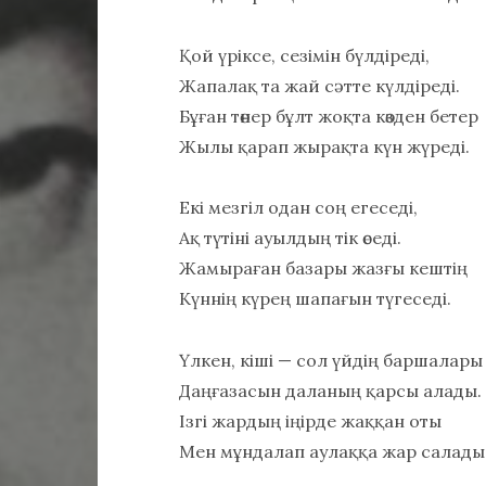
Қой үріксе, сезімін бүлдіреді,
Жапалақ та жай сәтте күлдіреді.
Бұған төнер бұлт жоқта көзден бетер
Жылы қарап жырақта күн жүреді.
Екі мезгіл одан соң егеседі,
Ақ түтіні ауылдың тік өседі.
Жамыраған базары жазғы кештің
Күннің күрең шапағын түгеседі.
Үлкен, кіші — сол үйдің баршалары
Даңғазасын даланың қарсы алады.
Ізгі жардың іңірде жаққан оты
Мен мұндалап аулаққа жар салады