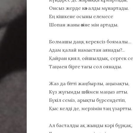
Онсыз жерде көз алды мұнартады.
Ең кішкене осыны елемесе
Шопан жаны өзіне мін артады.
Болмашы даңқ керексіз боямалы…
Адам қалай намыстан аянады?..
Қайран қиял, ойшылдық, сергек се
Таңмен бірге тағы сол оянады.
Жаз да бітті жаңбырлы, аңызақты,
Күз жүғымды шөбімен маңыз атты.
Бүкіл семіз, арықты бүрсеңдетіп,
Қыс келді де, мерзімін таң үзартты.
Ал басталды ақ жынды кәрі бүрқақ,