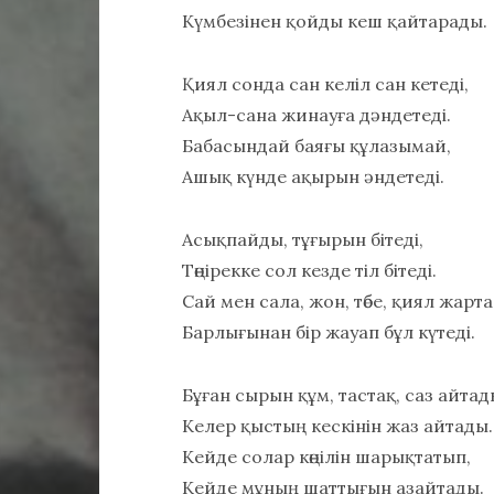
Күмбезінен қойды кеш қайтарады.
Қиял сонда сан келіл сан кетеді,
Ақыл-сана жинауға дәндетеді.
Бабасындай баяғы құлазымай,
Ашық күнде ақырын әндетеді.
Асықпайды, тұғырын бітеді,
Төңірекке сол кезде тіл бітеді.
Сай мен сала, жон, төбе, қиял жарт
Барлығынан бір жауап бұл күтеді.
Бұған сырын құм, тастақ, саз айтад
Келер қыстың кескінін жаз айтады.
Кейде солар көңілін шарықтатып,
Кейде мұның шаттығын азайтады.