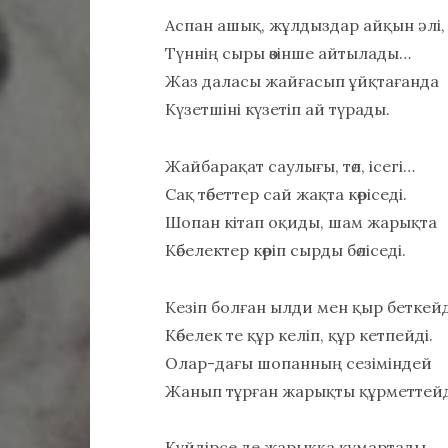
Аспан ашық, жұлдыздар айқын әлі,
Түннің сыры өзінше айтылады…
Жаз даласы жайғасып ұйқтағанда
Күзетшіні күзетіп ай түрады.
Жайбарақат саулығы, төл, ісегі…
Сақ төбеттер сай жақта көріседі.
Шопан кітап оқиды, шам жарықта
Көбелектер көріп сырды бөліседі.
Кезіп болған ылди мен қыр беткейд
Көбелек те құр келіп, құр кетпейді.
Олар-дағы шопанның сезіміндей
Жанып тұрған жарықты құрметтейд
Күйдірсе де жарыққа құмартады,