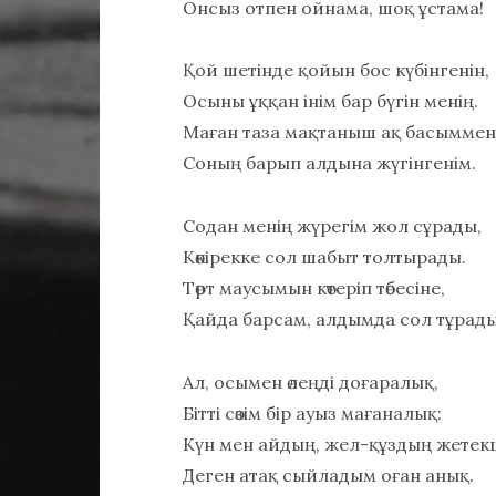
Онсыз отпен ойнама, шоқ ұстама!
Қой шетінде қойын бос күбінгенін,
Осыны ұққан інім бар бүгін менің.
Маған таза мақтаныш ақ басыммен
Соның барып алдына жүгінгенім.
Содан менің жүрегім жол сұрады,
Көкірекке сол шабыт толтырады.
Төрт маусымын көтеріп төбесіне,
Қайда барсам, алдымда сол тұрады
Ал, осымен өлеңді доғаралық,
Бітті сөзім бір ауыз мағаналық:
Күн мен айдың, жел-құздың жетекш
Деген атақ сыйладым оған анық.