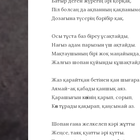
Батыр деген жүрегің әрі қорқақ.
Піл болсаң да ақпанның қақпаным
Дозағына түсерің бәрібір қақ.
Осы тұста баз біреу ұсақтайды,
Нағыз адам парызын үш ақтайды.
Мақтаушының бірі жоқ маңайында,
Жалғыз шопан қүйынды құшақтай
Жаз қарайтқан бетінен қан шығара
Аямай-ақ қабады қаншық аяз.
Қарашығын көзінің қарып, сорып,
Көк тұрады қақырап, қаңсымай аз.
Шопан ғана желкелеп кәрі жұтты
Жеңсе, таяқ қуатты әрі қүтты.