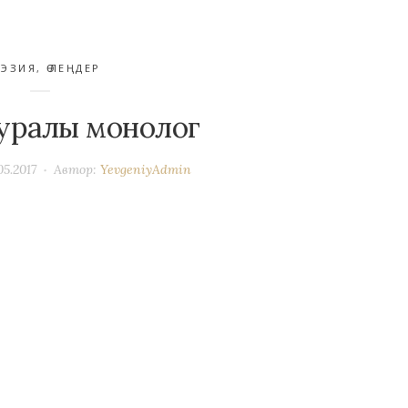
ЭЗИЯ
,
ӨЛЕҢДЕР
уралы монолог
05.2017
Автор:
YevgeniyAdmin