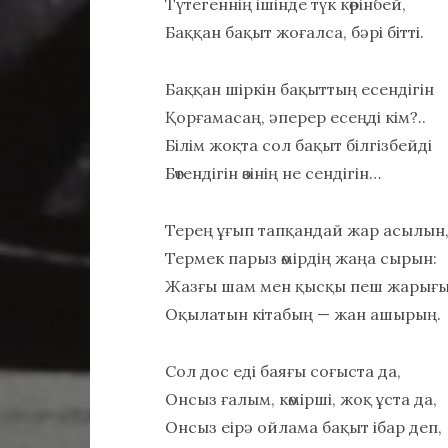
Түтегеннің ішінде түк көрінбей,
Баққан бақыт жоғалса, бәрі бітті.
Баққан шіркін бақыттың есендігін
Қорғамасаң, әперер есеңді кім?..
Білім жоқта сол бақыт білгізбейді
Бөтендігін өзінің не сендігін…
Терең ұғып тапқандай жар асылын
Термек парыз өмірдің жаңа сырын:
Жазғы шам мен қысқы пеш жарығ
Оқылатын кітабың — жан ашырың.
Сол дос еді баяғы соғыста да,
Онсыз ғалым, көмірші, жоқ ұста да,
Онсыз еірә ойлама бақыт ібар деп,