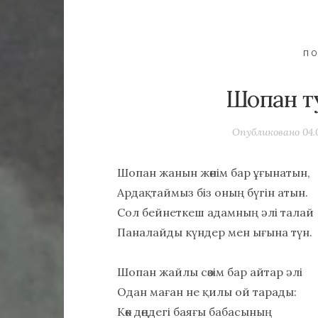
ПО
Шопан т
Опубликовано
04.
Шопан жанын жөнім бар ұғынатын,
Ардақтаймыз біз оның бүгін атын.
Сол бейнеткеш адамның әлі талай
Паналайды күндер мен ығына түн.
Шопан жайлы сөзім бар айтар әлі
Одан маған не қилы ой тарады:
Көк дөңдегі баяғы бабасының