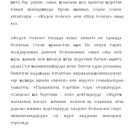
қайта бір үңіліп, оның қызығына қоса өрілген қасіретін
танып шамырқануда. Бұған ақынның соңғы соңғы
кітаптары – «Жедел толғау», мен «Шер толғау» анық
куә.
«Жедел толғау» туғанда кеңес өкіметі өз орында
болатын. Соған қарамастан ақын біз өткен тарих
жолдарының даңғыл болмағанын, оның ойы мен
қыры, қуаныш мен қайғысы қатар жүргенін батыл-ақ айта
алды.Сол қиыншылықтарды жеңе білген Адам рухының
биіктігін мадақтады. Кітаптың лирикалық кейіпкерлері
«ар қысқанда ашына сөйлеп» көп нәрсеге сонышылдық
танытты. «Тіршіліктің тәртібін тәрк етушілерді»,
«Сапасыз қып бергенін – ісім» дейтіндерді , «Жұртқа
жылылық жасау» қолынан келмей-ақ, «сыйлық, атақ
дәреже жинап» жүргендерді, «жерлес болмасаң» сырт
айналатындарды» ол жұрт алддына шығарып
тергейді.