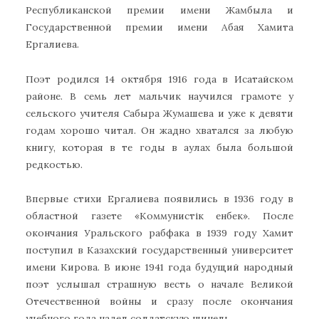
Республиканской премии имени Жамбыла и
Государственной премии имени Абая Хамита
Ергалиева.
Поэт родился 14 октября 1916 года в Исатайском
районе. В семь лет мальчик научился грамоте у
сельского учителя Сабыра Жумашева и уже к девяти
годам хорошо читал. Он жадно хватался за любую
книгу, которая в те годы в аулах была большой
редкостью.
Впервые стихи Ергалиева появились в 1936 году в
областной газете «Коммунистiк енбек». После
окончания Уральского рабфака в 1939 году Хамит
поступил в Казахский государственный университет
имени Кирова. В июне 1941 года будущий народный
поэт услышал страшную весть о начале Великой
Отечественной войны и сразу после окончания
учебного года надел солдатскую шинель.