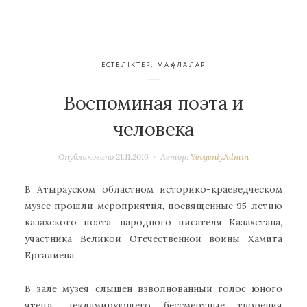
ЕСТЕЛІКТЕР
,
МАҚАЛАЛАР
Воспоминая поэта и
человека
Опубликовано
21.11.2016
Автор:
YevgeniyAdmin
В Атырауском областном историко-краеведческом
музее прошли мероприятия, посвященные 95-летию
казахского поэта, народного писателя Казахстана,
участника Великой Отечественной войны Хамита
Ергалиева.
В зале музея слышен взволнованный голос юного
чтеца, декламирующего бессмертные творения