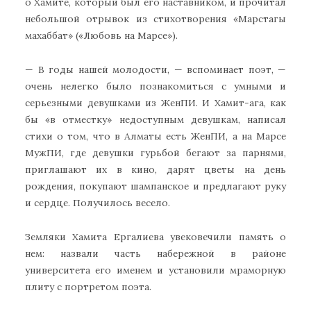
о Хамите, который был его наставником, и прочитал
небольшой отрывок из стихотворения «Марстагы
махаббат» («Любовь на Марсе»).
— В годы нашей молодости, — вспоминает поэт, —
очень нелегко было познакомиться с умными и
серьезными девушками из ЖенПИ. И Хамит-ага, как
бы «в отместку» недоступным девушкам, написал
стихи о том, что в Алматы есть ЖенПИ, а на Марсе
МужПИ, где девушки гурьбой бегают за парнями,
приглашают их в кино, дарят цветы на день
рождения, покупают шампанское и предлагают руку
и сердце. Получилось весело.
Земляки Хамита Ергалиева увековечили память о
нем: назвали часть набережной в районе
университета его именем и установили мраморную
плиту с портретом поэта.