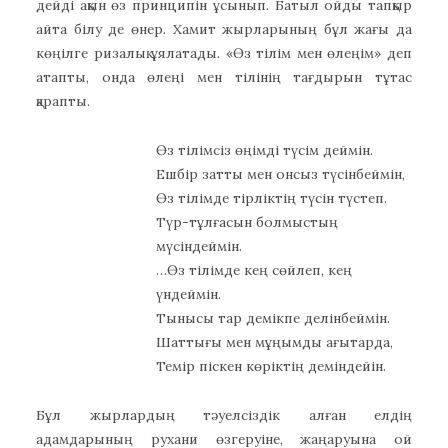
дейді ақын өз принципін ұсынып. Батыл ойды тапқыр
айта білу де өнер. Хамит жырларының бұл жағы да
көңілге ризалық ұялатады. «Өз тілім мен өлеңім» деп
атапты, онда өлеңі мен тілінің тағдырын тұтас
қарапты.
Өз тілімсіз өңімді түсім деймін.
Ешбір затты мен онсыз түсінбеймін,
Өз тілімде тірліктің түсін түстеп.
Түр-тұлғасын болмыстың
мүсіндеймін.
…Өз тілімде кең сөйлеп, кең
үндеймін.
Тынысы тар демікпе делінбеймін.
Шаттығы мен мұңымды ағытарда,
Темір піскен көріктің деміндейін.
Бұл жырлардың тәуелсіздік алған елдің
адамдарының рухани өзгеруіне, жаңаруына ой