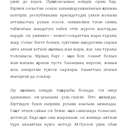
үшін де керек. Әрқайсысының өзіндік орны бар.
Бірінен соғыстан соңғы халық шаруашылығын қалпына
келтіріп, республиканы өркендетудің үлкен жолына
аттаныстың рухын сезсек, екіншісінен туған елінің
табиғатын жаңартуға еңбек етіп жүрген жастарды
көрдік. Ал, үшіншісі – кешегі солдаттың жары туралы
жыр. Соғыс бөгет болып, сүйгеніне ақ жүрегінің сырын
айта алмай кеткен ақынның жан жары, жас Ана туралы
толғанысы. Мұның бәрі – ақын боп, Азамат болып
жан-жағына қараған тұста Хамаңның көргені, жанын
жеп, көкірегіне түйген сырлары. Хамиттың атағын
шығарған да осылар.
Әр ақынның өзіндік тақырыбы болады. Ол өнер
адамының ой-ұғымына ұзақ сіңісіп, біте қайнайды.
Біртіндеп бүкіл өмірінің рухани азығына айналады.
Уақыт өткен сайын ол бейне ақын санасында толысып,
жетіледі. Енді ақын оны жырламай, ол жөнінде айтпай
тұра алмайтын күйге жетеді. М.Әуезов үшін Абай