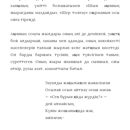
халқының үмітті болашағымен «Шын ақынның
шырағданы маздайды», «Шер толғау» оқырманын осы
ойға тірейді.
Ақынның соңғы жылдары оның әлі де демікпей, уақытқа
бой алдырмай, заманы мен адамды, оның көкейкесті
мәселелерін талмай жырлап келе жатқанын көсетеді.
Ол барды баршаға түсініп, ақын түйсігімен танып,
суреттеген. Оның жыры шыншыл да сыншыл, ойы
өткір, рухы азат, азаматтығы батыл.
Зауалды жақсылықпен жанаспаған
Осылай осып айтпау оғаш маған.
— «Сен бұрын қайда жүрдің?» —
дей алмайсың,
Күнім жоқ жаныққанда жақ
ашпаған,-