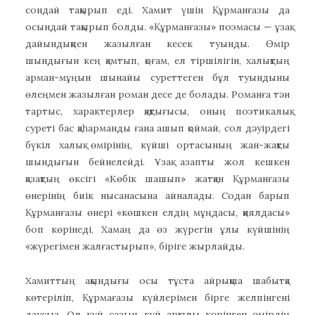
сондай тақырып еді. Хамит үшін Құрманғазы да
осындай тақырып болды. «Құрманғазы» поэмасы — ұзақ
дайындықпен жазылған кесек туынды. Өмір
шындығын кең қамтып, қоғам, ел тіршілігін, халықтың
арман-мұңын шынайы суреттеген бұл туындыны
өлеңмен жазылған роман десе де болады. Романға тән
тартыс, характерлер қақтығысы, оның поэтикалық
суреті бас қаһарманды ғана ашып қоймай, сол дәуірдегі
бүкіл халық өмірінің, күйші ортасының жан-жақты
шындығын бейнелейді. Ұзақ азапты жол кешкен
қазақтың өксігі «Көбік шашып» жатқан Құрманғазы
өнерінің биік нысанасына айналады. Содан барып
Құрманғазы өнері «көшкен елдің мұңдасы, қиялдасы»
боп көрінеді, Хамаң да өз жүрегін ұлы күйшінің
«жүрегімен жалғастырып», біріге жырлайды.
Хамиттың ақындығы осы тұста айрықша шабытқа
көтеріліп, Құрмағазы күйлерімен бірге желпінгені
даусыз. Ол күй сазын, күй арқылы көрінген өмірдің