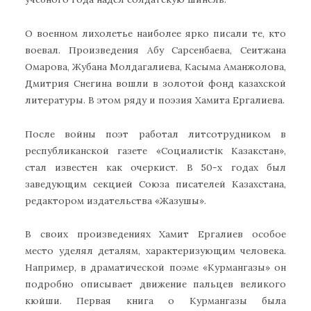
О военном лихолетье наиболее ярко писали те, кто
воевал. Произведения Абу Сарсенбаева, Сеитжана
Омарова, Жубана Молдагалиева, Касыма Аманжолова,
Дмитрия Снегина вошли в золотой фонд казахской
литературы. В этом ряду и поэзия Хамита Ергалиева.
После войны поэт работал литсотрудником в
республиканской газете «Социалистiк Казакстан»,
стал известен как очеркист. В 50-х годах был
заведующим секцией Союза писателей Казахстана,
редактором издательства «Жазушы».
В своих произведениях Хамит Ергалиев особое
место уделял деталям, характеризующим человека.
Например, в драматической поэме «Курмангазы» он
подробно описывает движение пальцев великого
кюйши. Первая книга о Курмангазы была