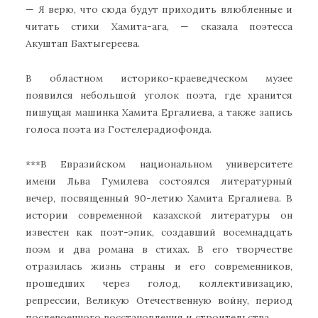
— Я верю, что сюда будут приходить влюбленные и
читать стихи Хамита-ага, — сказала поэтесса
Акуштап Бахтыгереева.
В областном историко-краеведческом музее
появился небольшой уголок поэта, где хранится
пишущая машинка Хамита Ергалиева, а также запись
голоса поэта из Гостелерадиофонда.
***В Евразийском национальном университете
имени Льва Гумилева состоялся литературный
вечер, посвященный 90-летию Хамита Ергалиева. В
истории современной казахской литературы он
известен как поэт-эпик, создавший восемнадцать
поэм и два романа в стихах. В его творчестве
отразилась жизнь страны и его современников,
прошедших через голод, коллективизацию,
репрессии, Великую Отечественную войну, период
послевоенного восстановления и строительства.