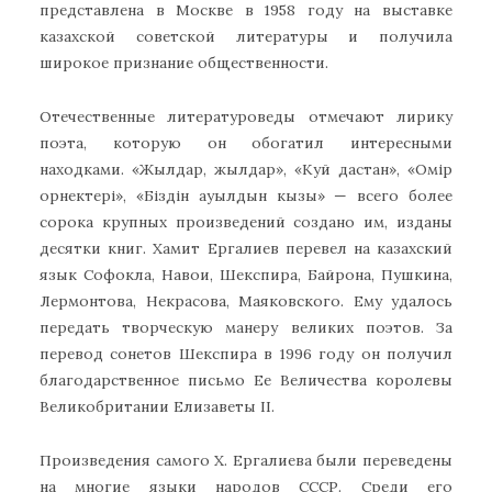
представлена в Москве в 1958 году на выставке
казахской советской литературы и получила
широкое признание общественности.
Отечественные литературоведы отмечают лирику
поэта, которую он обогатил интересными
находками. «Жылдар, жылдар», «Куй дастан», «Омiр
орнектерi», «Бiздiн ауылдын кызы» — всего более
сорока крупных произведений создано им, изданы
десятки книг. Хамит Ергалиев перевел на казахский
язык Софокла, Навои, Шекспира, Байрона, Пушкина,
Лермонтова, Некрасова, Маяковского. Ему удалось
передать творческую манеру великих поэтов. За
перевод сонетов Шекспира в 1996 году он получил
благодарственное письмо Ее Величества королевы
Великобритании Елизаветы II.
Произведения самого Х. Ергалиева были переведены
на многие языки народов СССР. Среди его