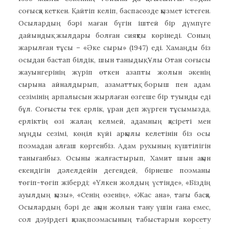
соғысқа кеткен. Қайтіп келіп, баспасөзде қызмет істеген.
Осылардың бәрі маған бүгін іштей бір дүмпүге
дайындық жылдары болған сияқты көрінеді. Соның
жарылған тұсы – «Әке сыры» (1947) еді. Хамаңды біз
осыдан бастап білдік, шын таныдық, Ұлы Отан соғысы
жауынгерінің жүріп өткен азапты жолын әкенің
сырына айналдырып, азаматтық борыш пен адам
сезімінің арпалысын жырлаған өзгеше бір туынды еді
бұл. Соғысты тек ерлік, ұран деп жүрген тұсымызда,
ерліктің өзі жалаң келмей, адамның қасіреті мен
мұңды сезімі, көңіл күйі арқылы келетінін біз осы
поэмадан алғаш көргенбіз. Адам рухының күштілігін
танығанбыз. Осыны жалғастырып, Хамит шын ақын
екендігін дәлелдейін дегендей, бірнеше поэманы
төгіп-төгіп жіберді; «Үлкен жолдың үстінде», «Біздің
ауылдың қызы», «Сенің өзенің», «Жас ана», тағы басқа.
Осылардың бәрі де ақын жолын тану үшін ғана емес,
сол дәуірдегі қазақ поэмасының табыстарын көрсету