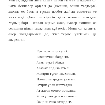
күлген, ақиқатын айта алмай іштен тынған шақтарын ол
нақты бейнелер арқылы да (әкесінің, өзінің тағдыры)
жалпы ел басына түскен нәубет жайын суреттеп те
жеткізеді. Өлке шежіресін қайта шолып шығады.
Мұның бәрі – жалаң әңгіме емес, куәгер ақынның өз
сезімінен қайнап шыққан жан күйзелісі. Мұны ол қалыпты
өнер жолдарымен де, жыр-терме үлгісімен де
жырлаған.
Ертеңіне сор күтті,
Емексіткен бақ қалып.
Аузы түкті абақты
Азамат ерді қаматып,
Жесірін түгел жылатып,
Намысты қолдан құлатып,
Өтірік ұран жаттадық.
Атылған ерлер артында
Жексұрын деген ат қалып,
Әмірші ғана отырдыъ