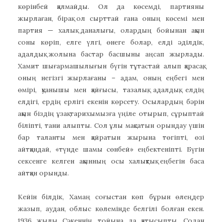
көрінбей қалмайды. Ол да көсемді, партияны
жырлаған, бірақ ол сырттай ғана оның көсемі мен
партия — халық даналығы, олардың бойынан ақын
соны көріп, елге үлгі, өнеге болар, елді әділдік,
адалдық жолына бастар басшыны аңсап жырлады.
Хамит шығармашылығын бүгін тұтастай алып қарасақ,
оның негізгі жырлағаны – адам, оның еңбегі мен
өмірі, қуанышы мен қайғысы, тазалық, адалдық, елдің
елдігі, ердің ерлігі екенін көрсету. Осылардың бәрін
ақын біздің ұзақ тарихымызға үңіле отырып, сұрыптай
біліпті, тани алыпты. Сол ұлы мақсатын орындау үшін
бар таланты мен қайратын жырына төгіпті, өзі
айтқандай, «түнде шамы сөнбей» еңбектеніпті. Бүгін
сексенге келген ақынның осы халықтық еңбегін баса
айтқан орынды.
Кейін білдік, Хамаң соғыстан көп бұрын өлеңдер
жазып, аудан, облыс көлемінде белгілі болған екен.
1936 жылы Сәкеннің тойына да қатысыпты. Содан