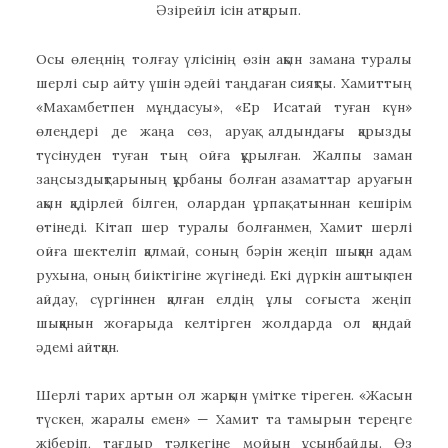
Әзірейіл ісін атқарып.
Осы өлеңнің толғау үлісінің өзін ақын замана туралы
шерлі сыр айту үшін әдейі таңдаған сияқты. Хамиттың
«Махамбетпен мұңдасуы», «Ер Исатай туған күн»
өлеңдері де жаңа сөз, аруақ алдындағы қарызды
түсінуден туған тың ойға құрылған. Жалпы заман
заңсыздықтарының құрбаны болған азаматтар аруағын
ақын қадірлей білген, олардан ұрпақ атыннан кешірім
өтінеді. Кітап шер туралы болғанмен, Хамит шерлі
ойға шектеліп қалмай, соның бәрін жеңіп шыққан адам
рухына, оның биіктігіне жүгінеді. Екі дүркін аштық пен
айдау, сүргіннен қалған елдің ұлы соғыста жеңіп
шыққанын жоғарыда келтірген жолдарда ол қандай
әдемі айтқан.
Шерлі тарих артын ол жарқын үмітке тіреген. «Жасын
түскен, жаралы емен» — Хамит та тамырын тереңге
жіберіп, тағдыр тәлкегіне мойын ұсынбайды. Өз