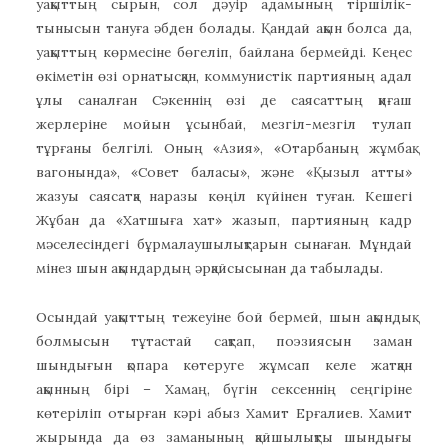
уақыттың сырын, сол дәуір адамының тіршілік-
тынысын тануға әбден болады. Қандай ақын болса да,
уақыттың көрмесіне бөгеліп, байлана бермейді. Кеңес
өкіметін өзі орнатысқан, коммунистік партияның адал
ұлы саналған Сәкеннің өзі де саясаттың қиғаш
жерлеріне мойын ұсынбай, мезгіл-мезгіл тулап
тұрғаны белгілі. Оның «Азия», «Отарбаның жұмбақ
вагонында», «Совет баласы», және «Қызыл атты»
жазуы саясатқа наразы көңіл күйінен туған. Кешегі
Жұбан да «Хатшыға хат» жазып, партияның кадр
мәселесіндегі бұрмалаушылықтарын сынаған. Мұндай
мінез шын ақындардың әрқайсысынан да табылады.
Осындай уақыттың тежеуіне бой бермей, шын ақындық
болмысын тұтастай сақтап, поэзиясын заман
шындығын қопара көтеруге жұмсап келе жатқан
ақынның бірі – Хамаң, бүгін сексеннің сеңгіріне
көтеріліп отырған кәрі абыз Хамит Ерғалиев. Хамит
жырында да өз заманының қайшылықты шындығы