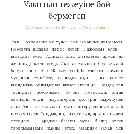
Уақыттың тежеуіне бой
бермеген
Опубликовано
21.11.2016
Автор:
YevgeniyAdmin
Ақын — өз заманының түлегі, сол заманның жыршысы.
Поэзияға қашанда пафос керек. Пафоссыз өлең –
шығарма емес. Адамды алға жетелеген арман да
желпінуді қажет етеді. Ақын атаулының бәрі жылай
беруге тиіс емес. Жақсыға лепіріп қуанбаса, жаманға
мұңайып күйінбесе, ол қандай ақын? Кеңес өкіметі
шындығын орнықтыруға қызмет еткен де – біздің сол
«лепірме» поэзиямыз. Бүгінгі тәуелсіздік алған
еліміздің елдік, жауынгерлік дәстүрін жырлаумен
ояна бастаған халықтың рухын көтеру үшін де ондай
поэзия керек. Сондықтан қазақ кеңес ақындары-ның жақсы
өлеңдері — әрқашан бағалы мұра, біздің өткен
тарихымыздың жанды куәсі. Олардан заман мен