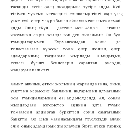
тасқынды легін өлең жолдарына түсіре алды. Күй
тілімен туысып кеткендігі соншалық, тіпті ақын ұзақ
уақыт күй, өнер тақырыбынан айналшықтап шыға алмай
қалды. Оның «Күй — дастан» мен «Аңыз — атаны»
жазуының сыры осында ғой деп ойлаймын. Ол бұл
туындыларымен Құрманғазыдан кейін де
толастамаған, күреске толы өнер жолын, өнер
адамдарының тағдырын жырлады. Шындықтың
кешегі, бүгінгі бейнелерін сараптап, өнердің
жаңаруын паш етті.
Хамит ақынның өткен жолының жарғындығына, оның
уақыттың кермесіне байланып, қаңтарылып қалмағанын
осы туындыларының өзі-ақ дәлелдейді. Ал, соңғы
жылдардағы өзгерістер ақынның қайта тууын,
томағасын алдырған бүркіттей еркін самғағанын
байқатты. Ол шын мағынасындағы тәуелсіздік алған
елін, оның адамдарын жырлаумен бірге, өткен тарихқа