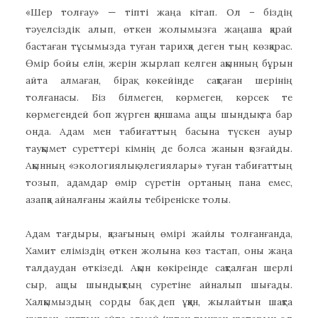
«Шер толғау» — тіпті жаңа кітап. Ол – біздің
тәуелсіздік алып, өткен жолымызға жаңаша қарай
бастаған тұсымызда туған тарихқа деген тың көзқарас.
Өмір бойы елін, жерін жырлап келген ақынның бұрын
айта алмаған, бірақ көкейінде сақтаған шерінің
толғанасы. Біз білмеген, көрмеген, көрсек те
көрмегендей боп жүрген қаншама ащы шындық та бар
онда. Адам мен табиғаттың басына түскен ауыр
тауқымет суреттері кімнің де болса жанын қозғайды.
Ақынның «экологиялық элегиялары» туған табиғаттың
тозып, адамдар өмір сүретін ортаның пана емес,
азапқа айналғаны жайлы тебіреніске толы.
Адам тағдыры, қазағының өмірі жайлы толғанғанда,
Хамит еліміздің өткен жолына көз тастап, оны жаңа
талдаудан өткізеді. Ақын көкіреінде сақталған шерлі
сыр, ащы шындықтың суретіне айналып шығады.
Халқымыздың сорды бақ деп ұққан, жылайтын шақта